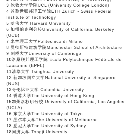
3 伦敦大学学院UCL (University College London)
4 苏黎世联邦理工学院ETH Zurich - Swiss Federal
Institute of Technology
5 哈佛大学 Harvard University
6 加州伯克利分校University of California, Berkeley
(UCB)
7 米兰理工大学Politecnico di Milano
8 曼彻斯特建筑学院Manchester School of Architecture
9 剑桥大学University of Cambridge
10洛桑联邦理工学院 Ecole Polytechnique Fédérale de
Lausanne (EPFL)
11清华大学 Tsinghua University
12 新加坡国立大学National University of Singapore
(NUS)
13哥伦比亚大学 Columbia University
14 香港大学The University of Hong Kong
15加州洛杉矶分校 University of California, Los Angeles
(UCLA)
16 东京大学The University of Tokyo
17 墨尔本大学The University of Melbourne
18 悉尼大学The University of Sydney
18同济大学 Tongji University